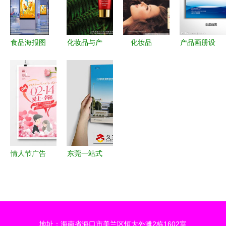
要
解析
包，助代理
开拓时尚市
场
食品海报图
化妆品与产
化妆品
产品画册设
片 食品海
品画册广告
0305 平面
计图 广告
报,食品,饮
拍摄 打造
广告设计中
设计的视觉
料,果粒橙,
视觉盛宴，
的经典魅力
核心与创意
黄色,海报,
引爆市场关
与视觉艺术
宝库
海报设计,
注
广告设计模
板,源文
情人节广告
东莞一站式
件,72dpi,psd
设计全攻略
商业视觉解
陈顺吉我大
模板下载、
决方案 产
哥
灵感集锦与
品摄影、画
实战指南
册设计与广
地址：海南省海口市美兰区恒大外滩2栋1602室