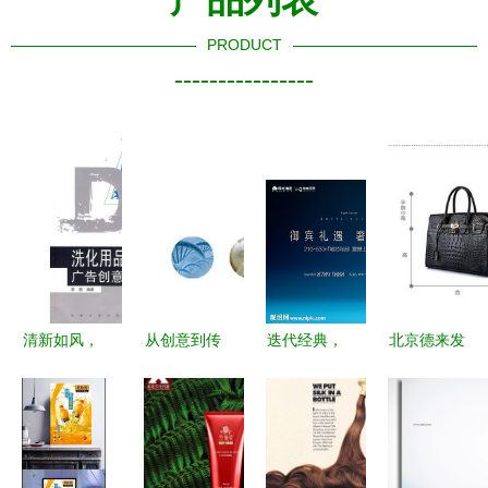
PRODUCT
----------------
清新如风，
从创意到传
迭代经典，
北京德来发
洁静入心
播 广告设
重塑人居格
商贸 工厂
——洗化用
计与发布的
局——高端
批发真皮女
品平面广告
完美协同
豪宅地产广
包新款鳄鱼
创意设计精
告设计全案
纹头层牛皮