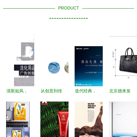
PRODUCT
----------------
清新如风，
从创意到传
迭代经典，
北京德来发
洁静入心
播 广告设
重塑人居格
商贸 工厂
——洗化用
计与发布的
局——高端
批发真皮女
品平面广告
完美协同
豪宅地产广
包新款鳄鱼
创意设计精
告设计全案
纹头层牛皮
要
解析
包，助代理