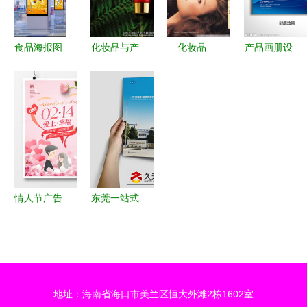
开拓时尚市
场
食品海报图
化妆品与产
化妆品
产品画册设
片 食品海
品画册广告
0305 平面
计图 广告
报,食品,饮
拍摄 打造
广告设计中
设计的视觉
料,果粒橙,
视觉盛宴，
的经典魅力
核心与创意
黄色,海报,
引爆市场关
与视觉艺术
宝库
海报设计,
注
广告设计模
板,源文
情人节广告
东莞一站式
件,72dpi,psd
设计全攻略
商业视觉解
陈顺吉我大
模板下载、
决方案 产
哥
灵感集锦与
品摄影、画
实战指南
册设计与广
地址：海南省海口市美兰区恒大外滩2栋1602室
告海报印刷