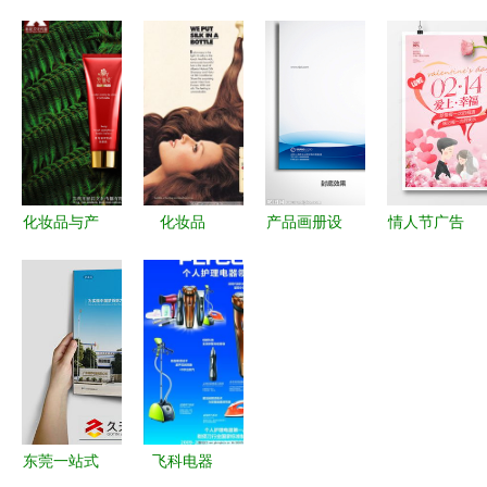
播 广告设
重塑人居格
商贸 工厂
片 食品海
计与发布的
局——高端
批发真皮女
报,食品,饮
完美协同
豪宅地产广
包新款鳄鱼
料,果粒橙,
告设计全案
纹头层牛皮
黄色,海报,
解析
包，助代理
海报设计,
开拓时尚市
广告设计模
场
板,源文
化妆品与产
化妆品
产品画册设
情人节广告
件,72dpi,psd
品画册广告
0305 平面
计图 广告
设计全攻略
陈顺吉我大
拍摄 打造
广告设计中
设计的视觉
模板下载、
哥
视觉盛宴，
的经典魅力
核心与创意
灵感集锦与
引爆市场关
与视觉艺术
宝库
实战指南
注
东莞一站式
飞科电器